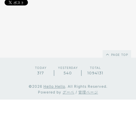
PAGE TOP
TODAY
YESTERDAY
TOTAL
317
540
1094131
©2026
Hello Hello
. All Rights Reserved.
Powered by
グーペ
/
管理ページ