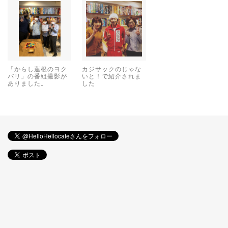
「からし蓮根のヨク
カジサックのじゃな
バリ」の番組撮影が
いと！で紹介されま
ありました。
した