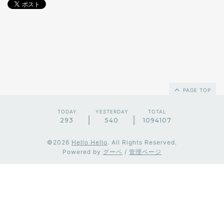
PAGE TOP
TODAY
YESTERDAY
TOTAL
293
540
1094107
©2026
Hello Hello
. All Rights Reserved.
Powered by
グーペ
/
管理ページ