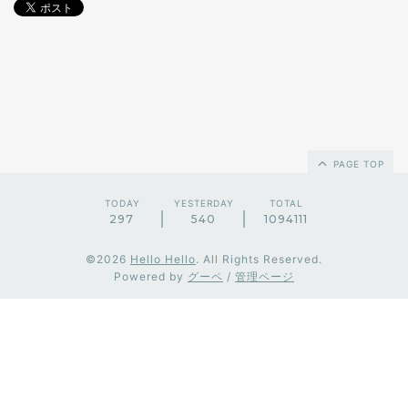
PAGE TOP
TODAY
YESTERDAY
TOTAL
297
540
1094111
©2026
Hello Hello
. All Rights Reserved.
Powered by
グーペ
/
管理ページ