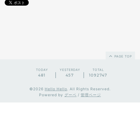
PAGE TOP
TODAY
YESTERDAY
TOTAL
481
457
1092747
©2026
Hello Hello
. All Rights Reserved.
Powered by
グーペ
/
管理ページ