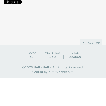
PAGE TOP
TODAY
YESTERDAY
TOTAL
45
540
1093859
©2026
Hello Hello
. All Rights Reserved.
Powered by
グーペ
/
管理ページ