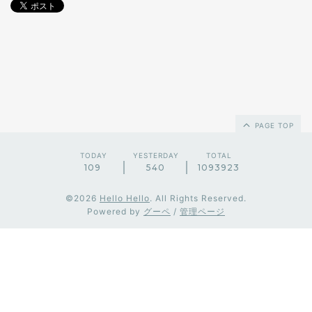
PAGE TOP
TODAY
YESTERDAY
TOTAL
109
540
1093923
©2026
Hello Hello
. All Rights Reserved.
Powered by
グーペ
/
管理ページ