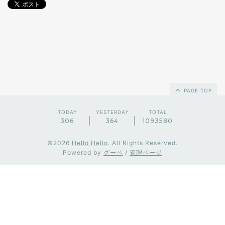
PAGE TOP
TODAY
YESTERDAY
TOTAL
306
364
1093580
©2026
Hello Hello
. All Rights Reserved.
Powered by
グーペ
/
管理ページ