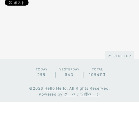
PAGE TOP
TODAY
YESTERDAY
TOTAL
299
540
1094113
©2026
Hello Hello
. All Rights Reserved.
Powered by
グーペ
/
管理ページ