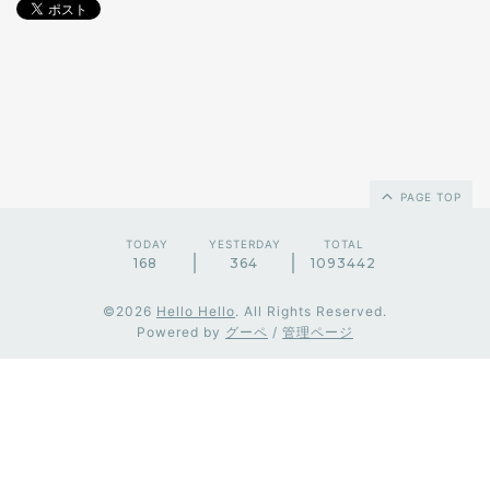
PAGE TOP
TODAY
YESTERDAY
TOTAL
168
364
1093442
©2026
Hello Hello
. All Rights Reserved.
Powered by
グーペ
/
管理ページ