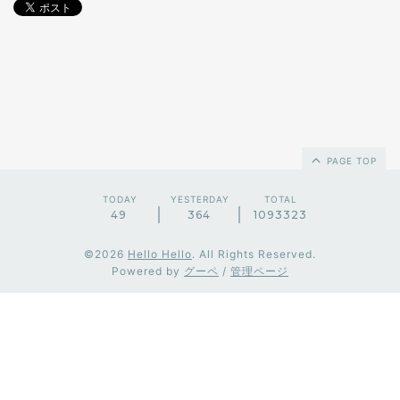
PAGE TOP
TODAY
YESTERDAY
TOTAL
49
364
1093323
©2026
Hello Hello
. All Rights Reserved.
Powered by
グーペ
/
管理ページ