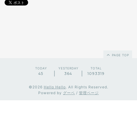
PAGE TOP
TODAY
YESTERDAY
TOTAL
45
364
1093319
©2026
Hello Hello
. All Rights Reserved.
Powered by
グーペ
/
管理ページ