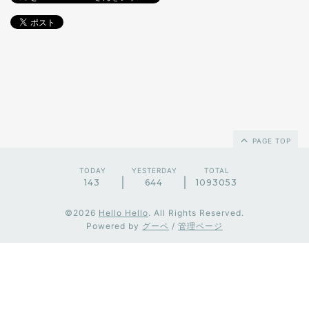
PAGE TOP
TODAY
YESTERDAY
TOTAL
143
644
1093053
©2026
Hello Hello
. All Rights Reserved.
Powered by
グーペ
/
管理ページ