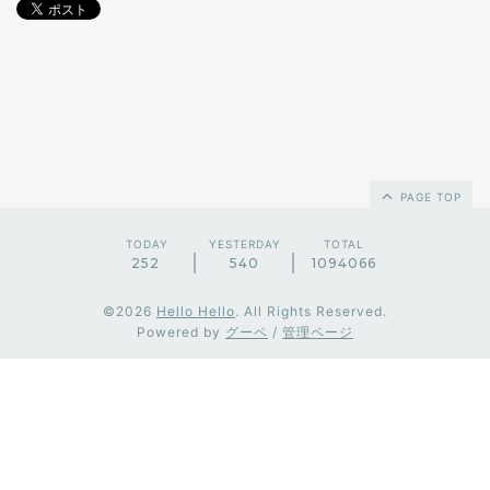
PAGE TOP
TODAY
YESTERDAY
TOTAL
252
540
1094066
©2026
Hello Hello
. All Rights Reserved.
Powered by
グーペ
/
管理ページ