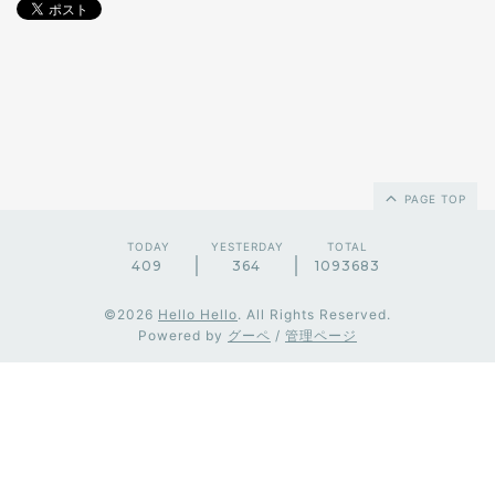
PAGE TOP
TODAY
YESTERDAY
TOTAL
409
364
1093683
©2026
Hello Hello
. All Rights Reserved.
Powered by
グーペ
/
管理ページ