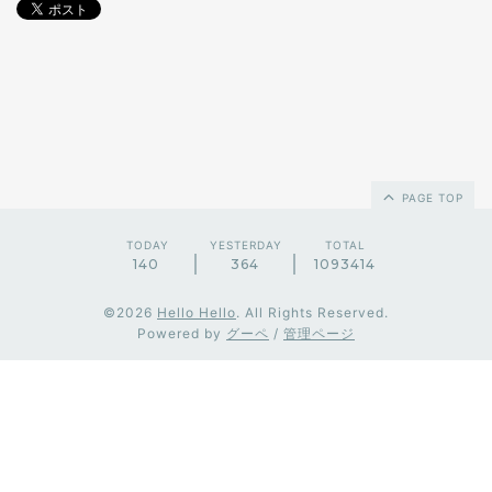
PAGE TOP
TODAY
YESTERDAY
TOTAL
140
364
1093414
©2026
Hello Hello
. All Rights Reserved.
Powered by
グーペ
/
管理ページ