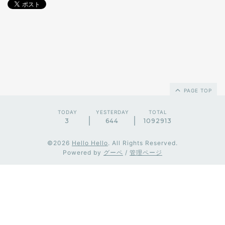
PAGE TOP
TODAY
YESTERDAY
TOTAL
3
644
1092913
©2026
Hello Hello
. All Rights Reserved.
Powered by
グーペ
/
管理ページ