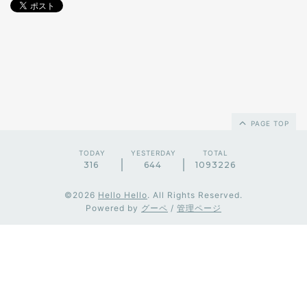
PAGE TOP
TODAY
YESTERDAY
TOTAL
316
644
1093226
©2026
Hello Hello
. All Rights Reserved.
Powered by
グーペ
/
管理ページ