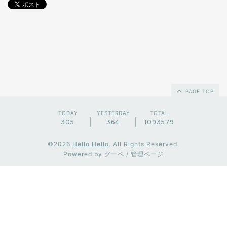
PAGE TOP
TODAY
YESTERDAY
TOTAL
305
364
1093579
©2026
Hello Hello
. All Rights Reserved.
Powered by
グーペ
/
管理ページ