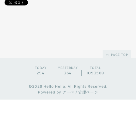
PAGE TOP
TODAY
YESTERDAY
TOTAL
294
364
1093568
©2026
Hello Hello
. All Rights Reserved.
Powered by
グーペ
/
管理ページ