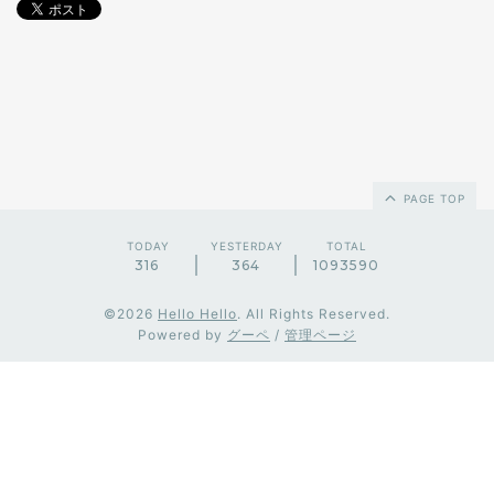
PAGE TOP
TODAY
YESTERDAY
TOTAL
316
364
1093590
©2026
Hello Hello
. All Rights Reserved.
Powered by
グーペ
/
管理ページ