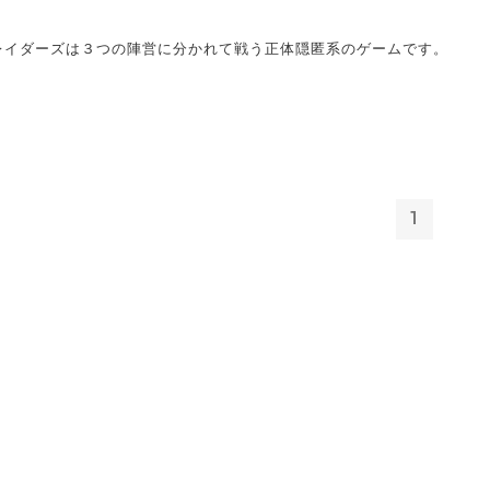
レイダーズは３つの陣営に分かれて戦う正体隠匿系のゲームです。
1